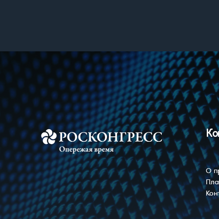
Ко
О п
Пла
Кон